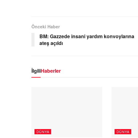
Önceki Haber
BM: Gazzede insani yardım konvoylarına
ateş açıldı
İlgili
Haberler
DÜNYA
DÜNYA