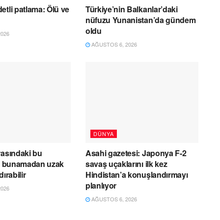
etli patlama: Ölü ve
Türkiye’nin Balkanlar’daki
nüfuzu Yunanistan’da gündem
oldu
026
AĞUSTOS 6, 2026
DÜNYA
rasındaki bu
Asahi gazetesi: Japonya F-2
ar bunamadan uzak
savaş uçaklarını ilk kez
ırabilir
Hindistan’a konuşlandırmayı
planlıyor
026
AĞUSTOS 6, 2026