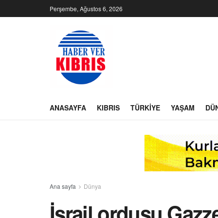
Perşembe, Ağustos 6, 2026
ANASAYFA
KIBRIS
TÜRKIYE
YAŞAM
DÜ
Ana sayfa
Dünya
İsrail ordusu Gazz