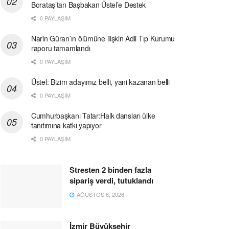
Borataş’tan Başbakan Üstel’e Destek
0 PAYLAŞIM
Narin Güran’ın ölümüne ilişkin Adli Tıp Kurumu
raporu tamamlandı
0 PAYLAŞIM
Üstel: Bizim adayımız belli, yani kazanan belli
0 PAYLAŞIM
Cumhurbaşkanı Tatar:Halk dansları ülke
tanıtımına katkı yapıyor
0 PAYLAŞIM
Stresten 2 binden fazla
sipariş verdi, tutuklandı
AĞUSTOS 6, 2026
İzmir Büyükşehir