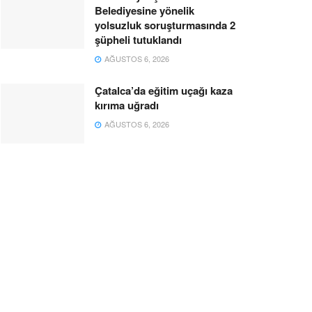
Belediyesine yönelik
yolsuzluk soruşturmasında 2
şüpheli tutuklandı
AĞUSTOS 6, 2026
Çatalca’da eğitim uçağı kaza
kırıma uğradı
AĞUSTOS 6, 2026