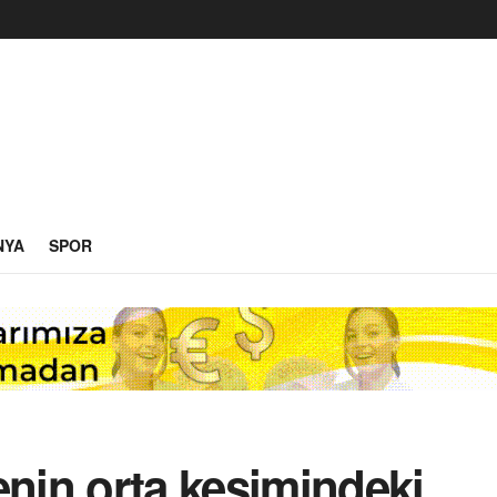
NYA
SPOR
enin orta kesimindeki