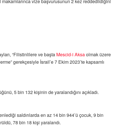
l makamlarınca vize başvurusunun 2 kez reddedildiğini
arı, “Filistinlilere ve başta
Mescid-i Aksa
olmak üzere
k verme” gerekçesiyle İsrail’e 7 Ekim 2023’te kapsamlı
düğünü, 5 bin 132 kişinin de yaralandığını açıkladı.
nlediği saldırılarda en az 14 bin 944’ü çocuk, 9 bin
rüldü, 78 bin 18 kişi yaralandı.