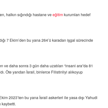
ken, halkın sığındığı hastane ve
eğitim
kurumları hedef
ladığı 7 Ekim’den bu yana 264’ü karadan işgal sürecinde
n ve daha sonra 3 gün daha uzatılan “insani ara”da 81
kıldı. Öte yandan İsrail, binlerce Filistinliyi alıkoyup
im 2023’ten bu yana İsrail askerleri ile yasa dışı Yahudi
ı kaybetti.