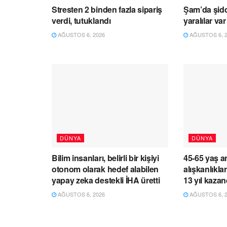
Stresten 2 binden fazla sipariş
Şam’da şidd
verdi, tutuklandı
yaralılar var
AĞUSTOS 6, 2026
AĞUSTOS 6, 2
DÜNYA
DÜNYA
Bilim insanları, belirli bir kişiyi
45-65 yaş a
otonom olarak hedef alabilen
alışkanlıkl
yapay zeka destekli İHA üretti
13 yıl kazand
AĞUSTOS 6, 2026
AĞUSTOS 6, 2