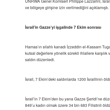
UNRWA Genel Komiseri Philippe Lazzarini, İsrai
ve bölgeye girişine izin verilmediğini açıklamıştı.
İsrail’in Gazze’yi işgalinde 7 Ekim sonrası
Hamas’ın silahlı kanadı İzzeddin el-Kassam Tugayl
kutsal değerlere yönelik sürekli ihlallere karşılı
saldırı düzenledi.
İsrail, 7 Ekim’deki saldırılarda 1200 İsraillinin öl
İsrail’in 7 Ekim’den bu yana Gazze Şeridi’ne düze
849’u kadın olmak üzere 34 bin 683 Filistinli öldü