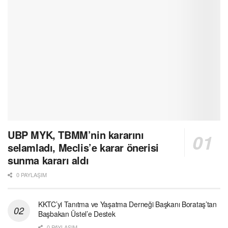
UBP MYK, TBMM’nin kararını
selamladı, Meclis’e karar önerisi
sunma kararı aldı
0 PAYLAŞIM
KKTC’yi Tanıtma ve Yaşatma Derneği Başkanı Borataş’tan
Başbakan Üstel’e Destek
0 PAYLAŞIM