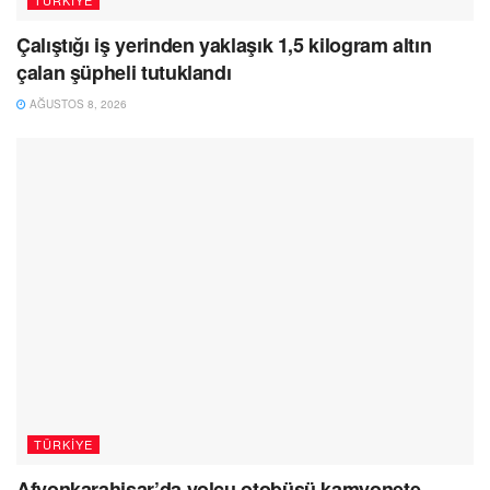
TÜRKIYE
Çalıştığı iş yerinden yaklaşık 1,5 kilogram altın
çalan şüpheli tutuklandı
AĞUSTOS 8, 2026
TÜRKIYE
Afyonkarahisar’da yolcu otobüsü kamyonete