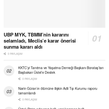
UBP MYK, TBMM’nin kararını
selamladı, Meclis’e karar önerisi
sunma kararı aldı
0 PAYLAŞIM
KKTC’yi Tanıtma ve Yaşatma Derneği Başkanı Borataş’tan
Başbakan Üstel’e Destek
0 PAYLAŞIM
Narin Güran’ın ölümüne ilişkin Adli Tıp Kurumu raporu
tamamlandı
0 PAYLAŞIM
Üstel: Bizim adayımız belli, yani kazanan belli