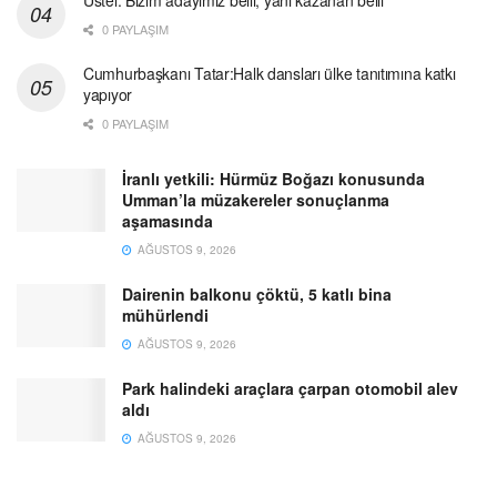
0 PAYLAŞIM
Cumhurbaşkanı Tatar:Halk dansları ülke tanıtımına katkı
yapıyor
0 PAYLAŞIM
İranlı yetkili: Hürmüz Boğazı konusunda
Umman’la müzakereler sonuçlanma
aşamasında
AĞUSTOS 9, 2026
Dairenin balkonu çöktü, 5 katlı bina
mühürlendi
AĞUSTOS 9, 2026
Park halindeki araçlara çarpan otomobil alev
aldı
AĞUSTOS 9, 2026