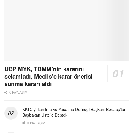
UBP MYK, TBMM’nin kararını
selamladı, Meclis’e karar önerisi
sunma kararı aldı
0 PAYLAŞIM
KKTC’yi Tanıtma ve Yaşatma Derneği Başkanı Borataş’tan
Başbakan Üstel’e Destek
0 PAYLAŞIM