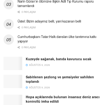
Narin Güran’ın ölümüne ilişkin Adli Tıp Kurumu raporu
tamamlandı
0 PAYLAŞIM
Üstel: Bizim adayımız belli, yani kazanan belli
0 PAYLAŞIM
Cumhurbaşkanı Tatar:Halk dansları ülke tanıtımına katkı
yapıyor
0 PAYLAŞIM
Kuzeyde sağanak, batıda kavurucu sıcak
AĞUSTOS 9, 2026
Sabitlenen şezlong ve şemsiyeler sahilden
toplandı
AĞUSTOS 9, 2026
Hopa açıklarında bulunan insansız deniz aracı
kontrollü imha edildi