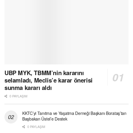
UBP MYK, TBMM’nin kararını
selamladı, Meclis’e karar önerisi
sunma kararı aldı
0 PAYLAŞIM
KKTC’yi Tanıtma ve Yaşatma Derneği Başkanı Borataş’tan
Başbakan Üstel’e Destek
0 PAYLAŞIM