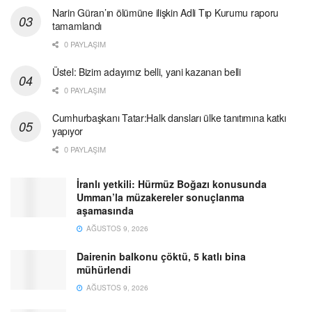
Narin Güran’ın ölümüne ilişkin Adli Tıp Kurumu raporu
tamamlandı
0 PAYLAŞIM
Üstel: Bizim adayımız belli, yani kazanan belli
0 PAYLAŞIM
Cumhurbaşkanı Tatar:Halk dansları ülke tanıtımına katkı
yapıyor
0 PAYLAŞIM
İranlı yetkili: Hürmüz Boğazı konusunda
Umman’la müzakereler sonuçlanma
aşamasında
AĞUSTOS 9, 2026
Dairenin balkonu çöktü, 5 katlı bina
mühürlendi
AĞUSTOS 9, 2026