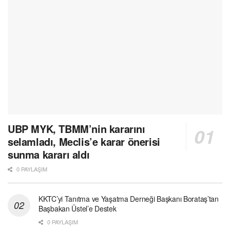
UBP MYK, TBMM’nin kararını
selamladı, Meclis’e karar önerisi
sunma kararı aldı
0 PAYLAŞIM
KKTC’yi Tanıtma ve Yaşatma Derneği Başkanı Borataş’tan
Başbakan Üstel’e Destek
0 PAYLAŞIM