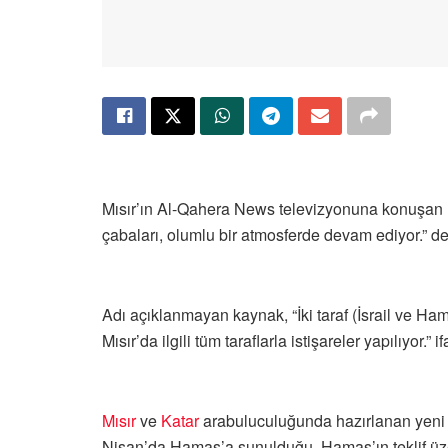
Mısır’ın Al-Qahera News televizyonuna konuşan 
çabaları, olumlu bir atmosferde devam ediyor.” de
Adı açıklanmayan kaynak, “İki taraf (İsrail ve Ham
Mısır’da ilgili tüm taraflarla istişareler yapılıyor.” i
Mısır
ve
Katar
arabuluculuğunda hazırlanan yeni bir
Nisan’da Hamas’a sunulduğu, Hamas’ın teklif üzeri