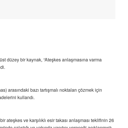
üst düzey bir kaynak, “Ateşkes anlaşmasına varma
di.
as) arasındaki bazı tartışmalı noktaları çözmek için
fadelerini kullandı.
 ateşkes ve karşılıklı esir takası anlaşması teklifinin 26
nde çalıştığı ve yakında yanıtını vereceği açıklanmıştı.