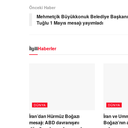
Önceki Haber
Mehmetçik Büyükkonuk Belediye Başkanı
Tuğlu 1 Mayıs mesajı yayımladı
İlgili
Haberler
DÜNYA
DÜNYA
İran’dan Hürmüz Boğazı
İran ve Um
mesajı: ABD davranışını
Boğazı’nın a