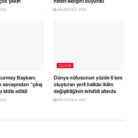
çok yakın
hedef aldığını duyurdu
026
AĞUSTOS 8, 2026
DÜNYA
kurmay Başkanı
Dünya nüfusunun yüzde 6’sını
an savaşından “çıkış
oluşturan yerli halklar iklim
ı iddia edildi
değişikliğinin tehdidi altında
026
AĞUSTOS 8, 2026