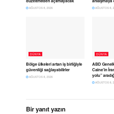
düzeltmeden açılmayacak
anlaşmaya 
AĞUSTOS 8, 2026
AĞUSTOS 8, 2
DÜNYA
DÜNYA
Bölge ülkeleri artan iş birliğiyle
ABD Genel
güvenliği sağlayabilirler
Caine’in İr
yolu” aradığ
AĞUSTOS 8, 2026
AĞUSTOS 8, 2
Bir yanıt yazın