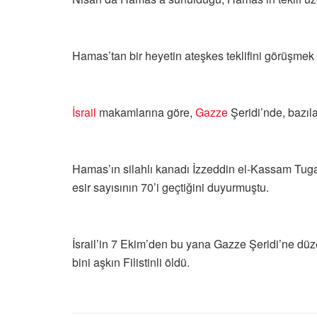
Hamas’tan bir heyetin ateşkes teklifini görüşmek ü
İsrail
makamlarına göre,
Gazze
Şeridi’nde, bazılar
Hamas’ın silahlı kanadı İzzeddin el-Kassam Tugayla
esir sayısının 70’i geçtiğini duyurmuştu.
İsrail’in 7 Ekim’den bu yana Gazze Şeridi’ne düze
bini aşkın Filistinli öldü.