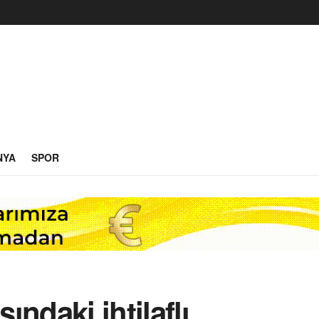
NYA
SPOR
sındaki ihtilaflı