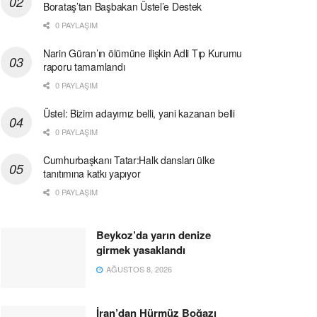
Borataş’tan Başbakan Üstel’e Destek
0 PAYLAŞIM
Narin Güran’ın ölümüne ilişkin Adli Tıp Kurumu
raporu tamamlandı
0 PAYLAŞIM
Üstel: Bizim adayımız belli, yani kazanan belli
0 PAYLAŞIM
Cumhurbaşkanı Tatar:Halk dansları ülke
tanıtımına katkı yapıyor
0 PAYLAŞIM
Beykoz’da yarın denize
girmek yasaklandı
AĞUSTOS 8, 2026
İran’dan Hürmüz Boğazı