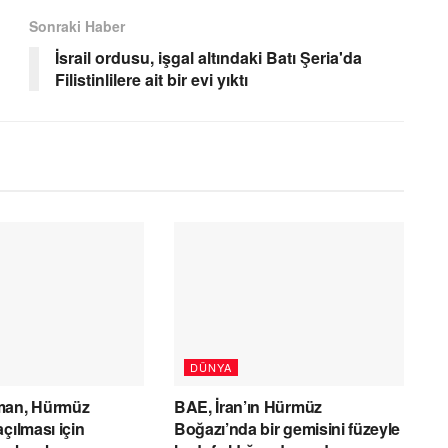
Sonraki Haber
İsrail ordusu, işgal altındaki Batı Şeria'da
Filistinlilere ait bir evi yıktı
DÜNYA
man, Hürmüz
BAE, İran’ın Hürmüz
çılması için
Boğazı’nda bir gemisini füzeyle