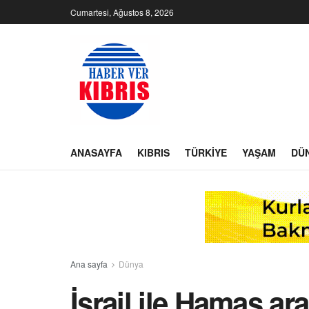
Cumartesi, Ağustos 8, 2026
ANASAYFA
KIBRIS
TÜRKIYE
YAŞAM
DÜ
Ana sayfa
Dünya
İsrail ile Hamas ara