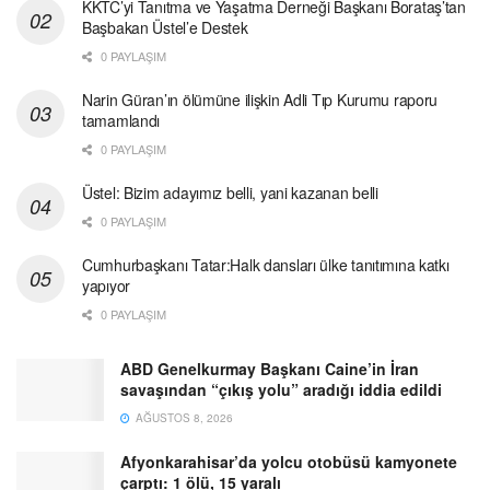
KKTC’yi Tanıtma ve Yaşatma Derneği Başkanı Borataş’tan
Başbakan Üstel’e Destek
0 PAYLAŞIM
Narin Güran’ın ölümüne ilişkin Adli Tıp Kurumu raporu
tamamlandı
0 PAYLAŞIM
Üstel: Bizim adayımız belli, yani kazanan belli
0 PAYLAŞIM
Cumhurbaşkanı Tatar:Halk dansları ülke tanıtımına katkı
yapıyor
0 PAYLAŞIM
ABD Genelkurmay Başkanı Caine’in İran
savaşından “çıkış yolu” aradığı iddia edildi
AĞUSTOS 8, 2026
Afyonkarahisar’da yolcu otobüsü kamyonete
çarptı: 1 ölü, 15 yaralı