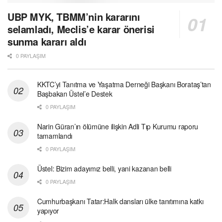
UBP MYK, TBMM’nin kararını
selamladı, Meclis’e karar önerisi
sunma kararı aldı
0 PAYLAŞIM
KKTC’yi Tanıtma ve Yaşatma Derneği Başkanı Borataş’tan
Başbakan Üstel’e Destek
0 PAYLAŞIM
Narin Güran’ın ölümüne ilişkin Adli Tıp Kurumu raporu
tamamlandı
0 PAYLAŞIM
Üstel: Bizim adayımız belli, yani kazanan belli
0 PAYLAŞIM
Cumhurbaşkanı Tatar:Halk dansları ülke tanıtımına katkı
yapıyor