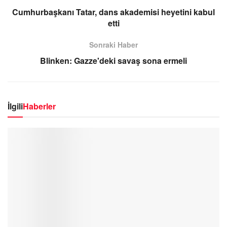
Cumhurbaşkanı Tatar, dans akademisi heyetini kabul
etti
Sonraki Haber
Blinken: Gazze'deki savaş sona ermeli
İlgili
Haberler