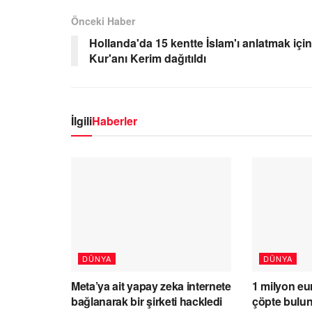
Önceki Haber
Hollanda'da 15 kentte İslam'ı anlatmak için
Kur'anı Kerim dağıtıldı
İlgili
Haberler
DÜNYA
DÜNYA
Meta’ya ait yapay zeka internete
1 milyon eur
bağlanarak bir şirketi hackledi
çöpte bulu