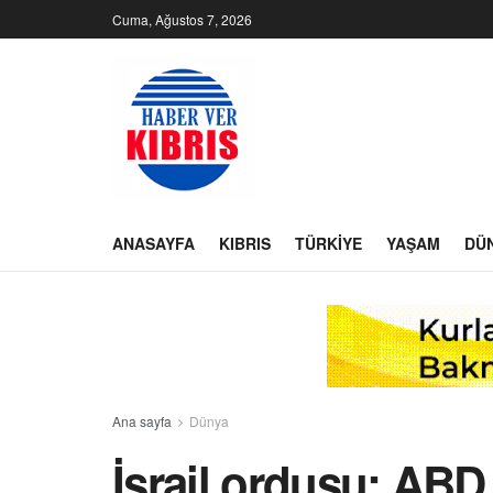
Cuma, Ağustos 7, 2026
ANASAYFA
KIBRIS
TÜRKIYE
YAŞAM
DÜ
Ana sayfa
Dünya
İsrail ordusu: ABD