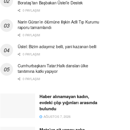
Borataş’tan Başbakan Üstel’e Destek
0 PAYLAŞIM
Narin Güran’ın ölümüne ilişkin Adli Tıp Kurumu
raporu tamamlandı
0 PAYLAŞIM
Üstel: Bizim adayımız belli, yani kazanan belli
0 PAYLAŞIM
Cumhurbaşkanı Tatar:Halk dansları ülke
tanıtımına katkı yapıyor
0 PAYLAŞIM
Haber alınamayan kadın,
evdeki çöp yığınları arasında
bulundu
AĞUSTOS 7, 2026
Meta’ya ait yapay zeka