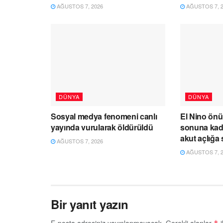
AĞUSTOS 7, 2026
AĞUSTOS 7, 2
DÜNYA
DÜNYA
Sosyal medya fenomeni canlı
El Nino önü
yayında vurularak öldürüldü
sonuna kada
akut açlığa 
AĞUSTOS 7, 2026
AĞUSTOS 7, 2
Bir yanıt yazın
E-posta adresiniz yayınlanmayacak.
Gerekli alanlar
i