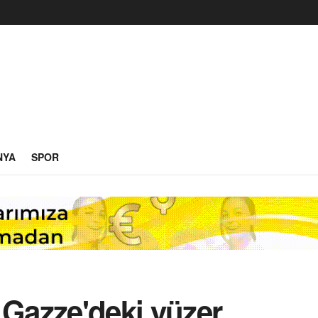
NYA
SPOR
 Gazze'deki yüzer