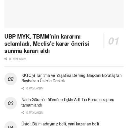
UBP MYK, TBMM’nin kararını
selamladı, Meclis’e karar önerisi
sunma kararı aldı
0 PAYLAŞIM
KKTC’yi Tanıtma ve Yaşatma Derneği Başkanı Borataş’tan
Başbakan Üstel’e Destek
0 PAYLAŞIM
Narin Güran’ın ölümüne ilişkin Adli Tıp Kurumu raporu
tamamlandı
0 PAYLAŞIM
Üstel: Bizim adayımız belli, yani kazanan belli