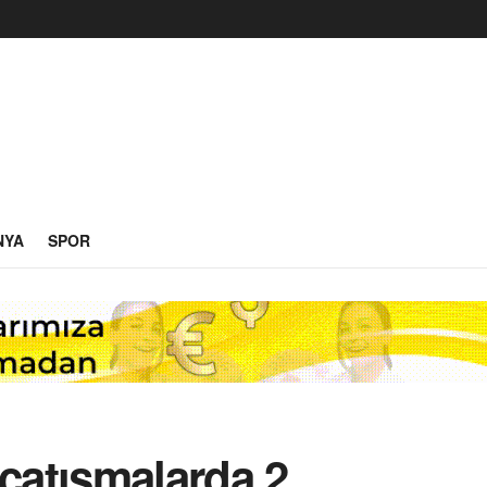
NYA
SPOR
e çatışmalarda 2