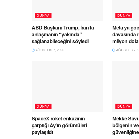
DÜNYA
DÜNYA
ABD Başkanı Trump, İran’la
Meta’ya çoc
anlaşmanın “yakında”
davasında r
sağlanabileceğini söyledi
milyon dol
AĞUSTOS 7, 2026
AĞUSTOS 7, 2
DÜNYA
DÜNYA
SpaceX roket enkazının
Mekke Savu
çarptığı Ay’ın görüntüleri
bölgenin v
paylaşıldı
güvenliğine 