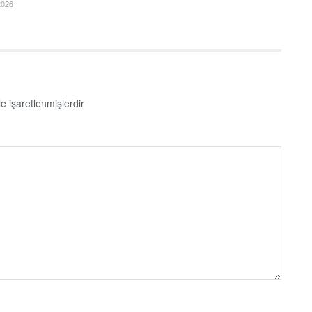
026
le işaretlenmişlerdir