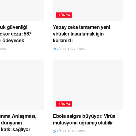
DÜNYA
uk güvenliği
Yapay zeka tamamen yeni
ekor ceza: 567
virüsler tasarlamak için
ar ödeyecek
kullanıldı
026
AĞUSTOS 7, 2026
DÜNYA
nma Anlaşması,
Ebola salgını büyüyor: Virüs
e dünyanın
mutasyona uğramış olabilir
katkı sağlıyor
AĞUSTOS 7, 2026