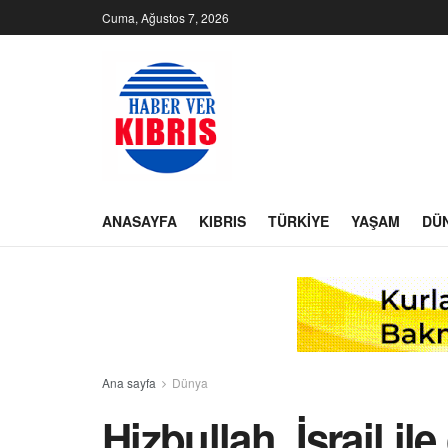
Cuma, Ağustos 7, 2026
ANASAYFA
KIBRIS
TÜRKIYE
YAŞAM
DÜ
Ana sayfa
Dünya
Hizbullah, İsrail il