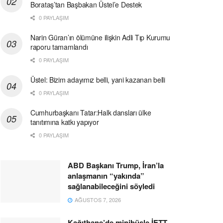
Borataş’tan Başbakan Üstel’e Destek
0 PAYLAŞIM
Narin Güran’ın ölümüne ilişkin Adli Tıp Kurumu
raporu tamamlandı
0 PAYLAŞIM
Üstel: Bizim adayımız belli, yani kazanan belli
0 PAYLAŞIM
Cumhurbaşkanı Tatar:Halk dansları ülke
tanıtımına katkı yapıyor
0 PAYLAŞIM
ABD Başkanı Trump, İran’la
anlaşmanın “yakında”
sağlanabileceğini söyledi
AĞUSTOS 7, 2026
Kağıthane’de minibüsle İETT