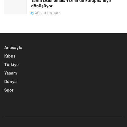
Tarihi DGM binaları İzmir’de kütüphaneye
dönüşüyor
AĞUSTOS 9, 2026
Anasayfa
Kıbrıs
Türkiye
Yaşam
Dünya
Spor