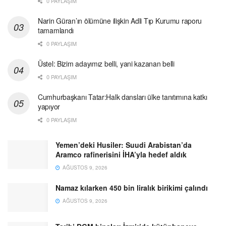
0 PAYLAŞIM
Narin Güran’ın ölümüne ilişkin Adli Tıp Kurumu raporu
tamamlandı
0 PAYLAŞIM
Üstel: Bizim adayımız belli, yani kazanan belli
0 PAYLAŞIM
Cumhurbaşkanı Tatar:Halk dansları ülke tanıtımına katkı
yapıyor
0 PAYLAŞIM
Yemen’deki Husiler: Suudi Arabistan’da
Aramco rafinerisini İHA’yla hedef aldık
AĞUSTOS 9, 2026
Namaz kılarken 450 bin liralık birikimi çalındı
AĞUSTOS 9, 2026