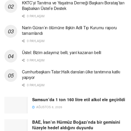
KKTC’yi Tanıtma ve Yaşatma Derneği Başkanı Borataş’tan
Başbakan Üstel’e Destek
0 PAYLAŞIM
Narin Güran’ın ölümüne ilişkin Adli Tıp Kurumu raporu
tamamlandı
0 PAYLAŞIM
Üstel: Bizim adayımız belli, yani kazanan belli
0 PAYLAŞIM
Cumhurbaşkanı Tatar:Halk dansları ülke tanıtımına katkı
yapıyor
0 PAYLAŞIM
Samsun’da 1 ton 160 litre etil alkol ele geçirildi
AĞUSTOS 8, 2026
BAE, İran’ın Hürmüz Boğazı’nda bir gemisini
füzeyle hedef aldığını duyurdu