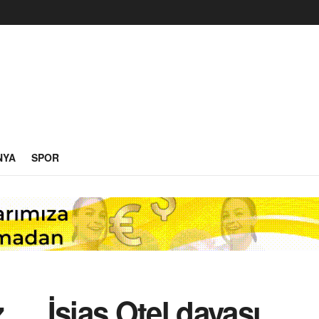
NYA
SPOR
…. İsias Otel davası