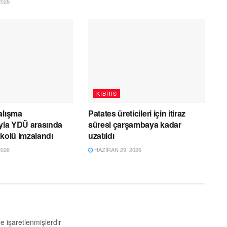
2026
KIBRIS
alışma
Patates üreticileri için itiraz
ıyla YDÜ arasında
süresi çarşambaya kadar
okolü imzalandı
uzatıldı
2026
HAZIRAN 29, 2026
le işaretlenmişlerdir