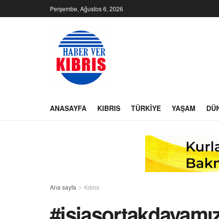
Perşembe, Ağustos 6, 2026
ANASAYFA
KIBRIS
TÜRKIYE
YAŞAM
DÜ
Ana sayfa
Kıbrıs
#isiasortakdavamız