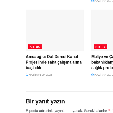
HAZIRAN 29, 
KIBRIS
KIBRIS
Amcaoğlu: Dut Deresi Kanal
Maliye ve Ç
Projesi’nde saha çalışmalarına
bakanlıklar
başladık
sağlık prot
HAZIRAN 29, 2026
HAZIRAN 29, 
Bir yanıt yazın
E-posta adresiniz yayınlanmayacak.
Gerekli alanlar
i
*