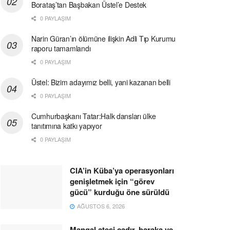
Borataş’tan Başbakan Üstel’e Destek
0 PAYLAŞIM
Narin Güran’ın ölümüne ilişkin Adli Tıp Kurumu
raporu tamamlandı
0 PAYLAŞIM
Üstel: Bizim adayımız belli, yani kazanan belli
0 PAYLAŞIM
Cumhurbaşkanı Tatar:Halk dansları ülke
tanıtımına katkı yapıyor
0 PAYLAŞIM
CIA’in Küba’ya operasyonları
genişletmek için “görev
gücü” kurduğu öne sürüldü
AĞUSTOS 6, 2026
Mangal ateşi çadır, baraka ve