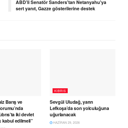
ABD'li Senatör Sanders'tan Netanyahu'ya
sert yanıt, Gazze gösterilerine destek
KIBRIS
iz Barış ve
Sevgül Uludağ, yarın
Forumu’nda
Lefkoşa’da son yolculuğuna
brıs’ta iki devlet
uğurlanacak
k kabul edilmeli”
HAZIRAN 29, 2026