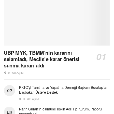
UBP MYK, TBMM’nin kararını
selamladı, Meclis’e karar önerisi
sunma kararı aldı
0 PAYLAŞIM
KKTC’yi Tanıtma ve Yaşatma Derneği Başkanı Borataş’tan
Başbakan Üstel’e Destek
0 PAYLAŞIM
Narin Güran’ın ölümüne ilişkin Adli Tıp Kurumu raporu
tamamlandı