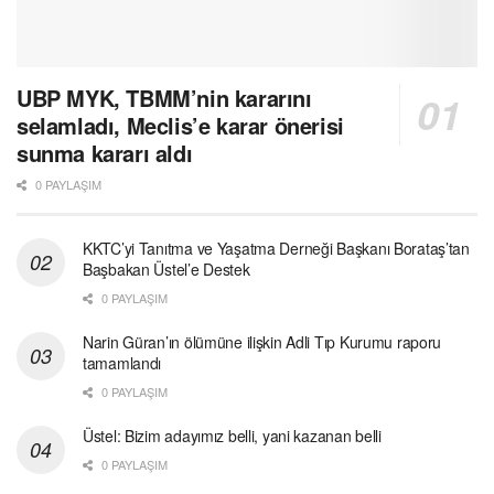
UBP MYK, TBMM’nin kararını
selamladı, Meclis’e karar önerisi
sunma kararı aldı
0 PAYLAŞIM
KKTC’yi Tanıtma ve Yaşatma Derneği Başkanı Borataş’tan
Başbakan Üstel’e Destek
0 PAYLAŞIM
Narin Güran’ın ölümüne ilişkin Adli Tıp Kurumu raporu
tamamlandı
0 PAYLAŞIM
Üstel: Bizim adayımız belli, yani kazanan belli
0 PAYLAŞIM