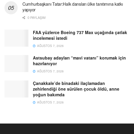
Cumhurbaşkanı Tatar:Halk dansları ülke tanıtımına katkı
yapıyor
0 PAYLAŞIM
FAA yüzlerce Boeing 737 Max uçağında çatlak
incelemesi istedi
AĞUSTOS 7, 2026
Astsubay adayları “mavi vatanı” korumak için
hazırlanıyor
AĞUSTOS 7, 2026
Çanakkale’de binadaki ilaçlamadan
zehirlendiği öne sürülen çocuk öldü, anne
yoğun bakımda
AĞUSTOS 7, 2026