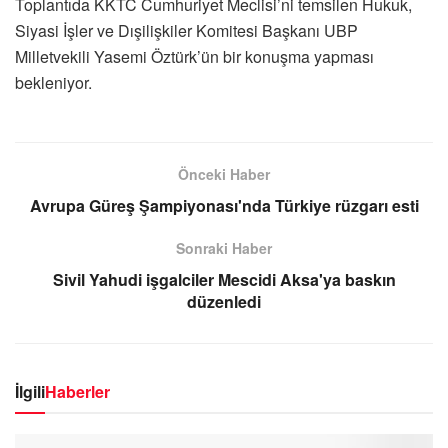
Toplantıda KKTC Cumhuriyet Meclisi’ni temsilen Hukuk,
Siyasi İşler ve Dışilişkiler Komitesi Başkanı UBP
Milletvekili Yasemi Öztürk’ün bir konuşma yapması
bekleniyor.
Önceki Haber
Avrupa Güreş Şampiyonası'nda Türkiye rüzgarı esti
Sonraki Haber
Sivil Yahudi işgalciler Mescidi Aksa'ya baskın
düzenledi
İlgili
Haberler