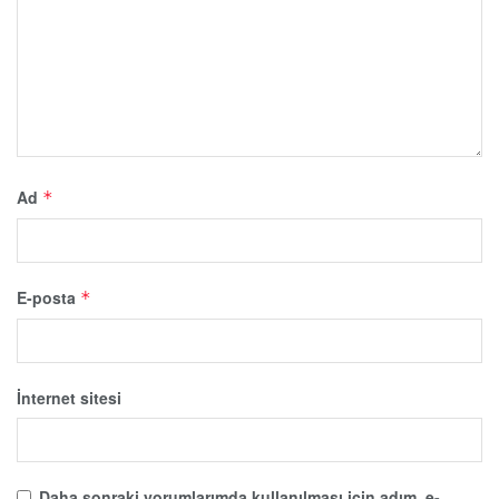
Ad
*
E-posta
*
İnternet sitesi
Daha sonraki yorumlarımda kullanılması için adım, e-