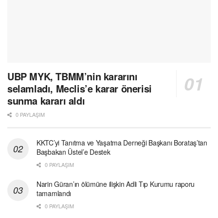
UBP MYK, TBMM’nin kararını
selamladı, Meclis’e karar önerisi
sunma kararı aldı
0 PAYLAŞIM
KKTC’yi Tanıtma ve Yaşatma Derneği Başkanı Borataş’tan
Başbakan Üstel’e Destek
0 PAYLAŞIM
Narin Güran’ın ölümüne ilişkin Adli Tıp Kurumu raporu
tamamlandı
0 PAYLAŞIM