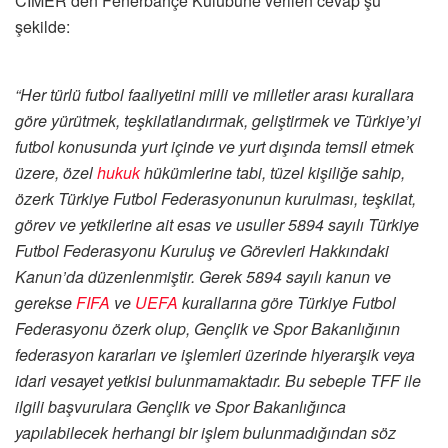
CİMER’den Fenerbahçe Kulübüne verilen cevap şu
şekilde:
“Her türlü futbol faaliyetini milli ve milletler arası kurallara
göre yürütmek, teşkilatlandırmak, geliştirmek ve Türkiye’yi
futbol konusunda yurt içinde ve yurt dışında temsil etmek
üzere, özel
hukuk
hükümlerine tabi, tüzel kişiliğe sahip,
özerk Türkiye Futbol Federasyonunun kurulması, teşkilat,
görev ve yetkilerine ait esas ve usuller 5894 sayılı Türkiye
Futbol Federasyonu Kuruluş ve Görevleri Hakkındaki
Kanun’da düzenlenmiştir. Gerek 5894 sayılı kanun ve
gerekse
FIFA
ve
UEFA
kurallarına göre Türkiye Futbol
Federasyonu özerk olup, Gençlik ve Spor Bakanlığının
federasyon kararları ve işlemleri üzerinde hiyerarşik veya
idari vesayet yetkisi bulunmamaktadır. Bu sebeple TFF ile
ilgili başvurulara Gençlik ve Spor Bakanlığınca
yapılabilecek herhangi bir işlem bulunmadığından söz