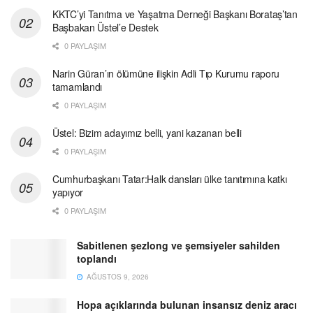
KKTC’yi Tanıtma ve Yaşatma Derneği Başkanı Borataş’tan
Başbakan Üstel’e Destek
0 PAYLAŞIM
Narin Güran’ın ölümüne ilişkin Adli Tıp Kurumu raporu
tamamlandı
0 PAYLAŞIM
Üstel: Bizim adayımız belli, yani kazanan belli
0 PAYLAŞIM
Cumhurbaşkanı Tatar:Halk dansları ülke tanıtımına katkı
yapıyor
0 PAYLAŞIM
Sabitlenen şezlong ve şemsiyeler sahilden
toplandı
AĞUSTOS 9, 2026
Hopa açıklarında bulunan insansız deniz aracı