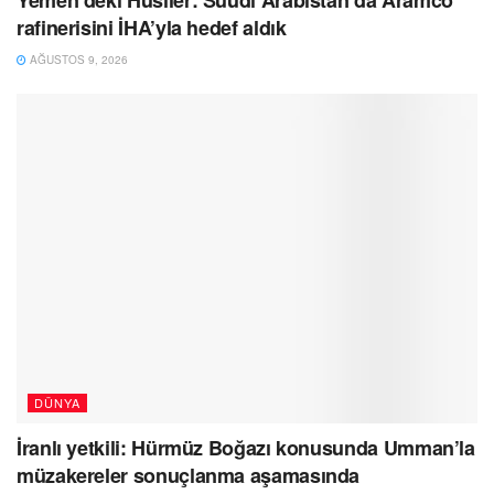
Yemen’deki Husiler: Suudi Arabistan’da Aramco
rafinerisini İHA’yla hedef aldık
AĞUSTOS 9, 2026
DÜNYA
İranlı yetkili: Hürmüz Boğazı konusunda Umman’la
müzakereler sonuçlanma aşamasında