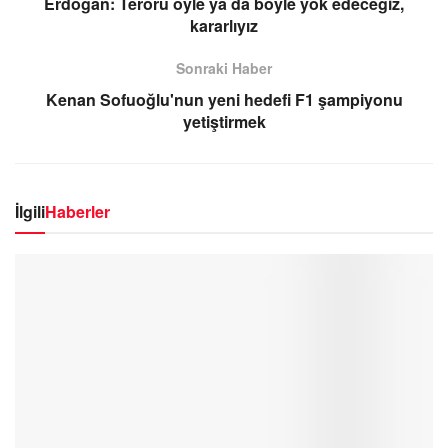
Erdoğan: Terörü öyle ya da böyle yok edeceğiz,
kararlıyız
Sonraki Haber
Kenan Sofuoğlu'nun yeni hedefi F1 şampiyonu
yetiştirmek
İlgili
Haberler