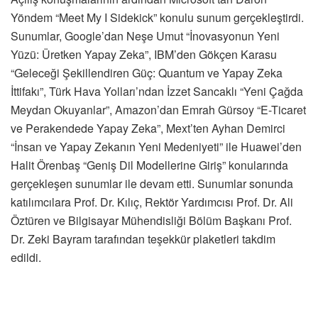
Yöndem “Meet My I Sidekick” konulu sunum gerçekleştirdi.
Sunumlar, Google’dan Neşe Umut “İnovasyonun Yeni
Yüzü: Üretken Yapay Zeka”, IBM’den Gökçen Karasu
“Geleceği Şekillendiren Güç: Quantum ve Yapay Zeka
İttifakı”, Türk Hava Yolları’ndan İzzet Sancaklı “Yeni Çağda
Meydan Okuyanlar”, Amazon’dan Emrah Gürsoy “E-Ticaret
ve Perakendede Yapay Zeka”, Mext’ten Ayhan Demirci
“İnsan ve Yapay Zekanın Yeni Medeniyeti” ile Huawei’den
Halit Örenbaş “Geniş Dil Modellerine Giriş” konularında
gerçekleşen sunumlar ile devam etti. Sunumlar sonunda
katılımcılara Prof. Dr. Kılıç, Rektör Yardımcısı Prof. Dr. Ali
Öztüren ve Bilgisayar Mühendisliği Bölüm Başkanı Prof.
Dr. Zeki Bayram tarafından teşekkür plaketleri takdim
edildi.