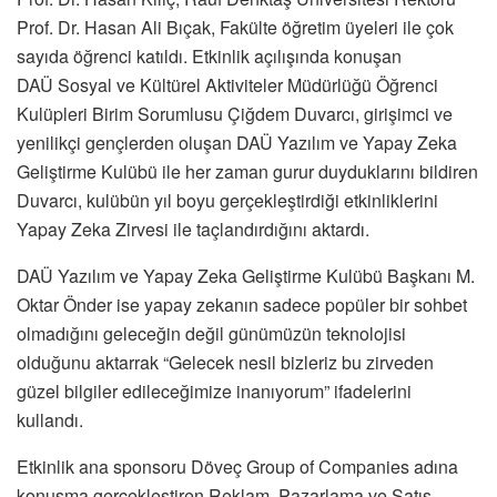
Prof. Dr. Hasan Ali Bıçak, Fakülte öğretim üyeleri ile çok
sayıda öğrenci katıldı. Etkinlik açılışında konuşan
DAÜ
Sosyal ve Kültürel Aktiviteler Müdürlüğü Öğrenci
Kulüpleri Birim Sorumlusu Çiğdem Duvarcı, girişimci ve
yenilikçi gençlerden oluşan DAÜ Yazılım ve Yapay Zeka
Geliştirme Kulübü ile her zaman gurur duyduklarını bildiren
Duvarcı, kulübün yıl boyu gerçekleştirdiği etkinliklerini
Yapay Zeka Zirvesi ile taçlandırdığını aktardı.
DAÜ Yazılım ve Yapay Zeka Geliştirme Kulübü Başkanı M.
Oktar Önder ise yapay zekanın sadece popüler bir sohbet
olmadığını geleceğin değil günümüzün teknolojisi
olduğunu aktarrak “Gelecek nesil bizleriz bu zirveden
güzel bilgiler edileceğimize inanıyorum” ifadelerini
kullandı.
Etkinlik ana sponsoru Döveç Group of Companies adına
konuşma gerçekleştiren Reklam, Pazarlama ve Satış