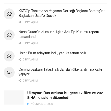
KKTC’yi Tanıtma ve Yaşatma Derneği Başkanı Borataş’tan
Başbakan Üstel’e Destek
0 PAYLAŞIM
Narin Güran’ın ölümüne ilişkin Adli Tıp Kurumu raporu
tamamlandı
0 PAYLAŞIM
Üstel: Bizim adayımız belli, yani kazanan belli
0 PAYLAŞIM
Cumhurbaşkanı Tatar:Halk dansları ülke tanıtımına katkı
yapıyor
0 PAYLAŞIM
Ukrayna: Rus ordusu bu gece 17 füze ve 202
SİHA ile saldırı düzenledi
AĞUSTOS 9, 2026