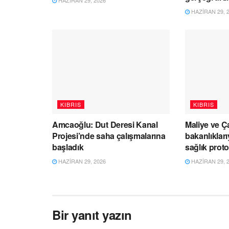
HAZIRAN 29, 2026
HAZIRAN 29, 
KIBRIS
KIBRIS
Amcaoğlu: Dut Deresi Kanal
Maliye ve Ç
Projesi’nde saha çalışmalarına
bakanlıklar
başladık
sağlık prot
HAZIRAN 29, 2026
HAZIRAN 29, 
Bir yanıt yazın