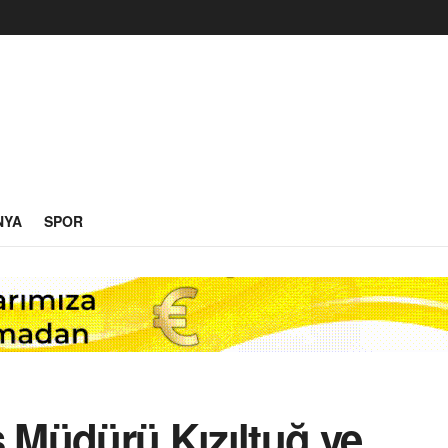
NYA
SPOR
s Müdürü Kızıltuğ ve