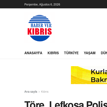
Perşembe, Ağustos 6, 2026
ANASAYFA
KIBRIS
TÜRKIYE
YAŞAM
DÜ
Ana sayfa
Kıbrıs
Töre, Lefkoşa Poli