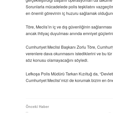
gerçekleştirdiği başarılı operasyonları da takdirle 
Sorunlarla mücadelede polis teşkilatını vazgeçilm
en önemli görevinin iç huzuru sağlamak olduğunu
Töre, Meclis’in iç ve dış güvenliğinin sağlanması
ancak ihtiyaç duyulması anında emniyet güçlerinin 
Cumhuriyet Meclisi Başkanı Zorlu Töre, Cumhuriye
verenlere dava okunmasını istediklerini ve bu tür
söz konusu olamayacağını söyledi.
Lefkoşa Polis Müdürü Tarkan Kızıltuğ da, “Devle
Cumhuriyet Meclisi’mizi de korumak bizim en önem
Önceki Haber