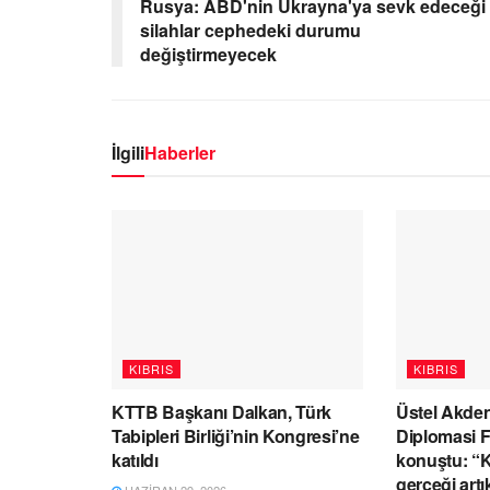
Rusya: ABD'nin Ukrayna'ya sevk edeceği
silahlar cephedeki durumu
değiştirmeyecek
İlgili
Haberler
KIBRIS
KIBRIS
KTTB Başkanı Dalkan, Türk
Üstel Akden
Tabipleri Birliği’nin Kongresi’ne
Diplomasi 
katıldı
konuştu: “Kı
gerçeği artı