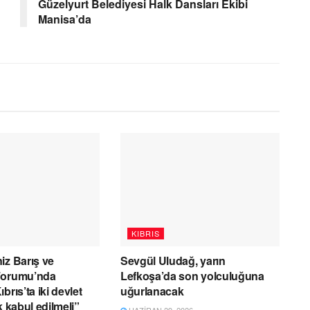
Güzelyurt Belediyesi Halk Dansları Ekibi
Manisa’da
KIBRIS
iz Barış ve
Sevgül Uludağ, yarın
Forumu’nda
Lefkoşa’da son yolculuğuna
brıs’ta iki devlet
uğurlanacak
k kabul edilmeli”