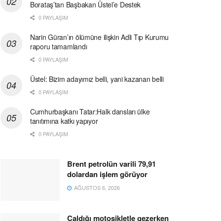
Borataş’tan Başbakan Üstel’e Destek
0 PAYLAŞIM
Narin Güran’ın ölümüne ilişkin Adli Tıp Kurumu
raporu tamamlandı
0 PAYLAŞIM
Üstel: Bizim adayımız belli, yani kazanan belli
0 PAYLAŞIM
Cumhurbaşkanı Tatar:Halk dansları ülke
tanıtımına katkı yapıyor
0 PAYLAŞIM
Brent petrolün varili 79,91
dolardan işlem görüyor
AĞUSTOS 6, 2026
Çaldığı motosikletle gezerken