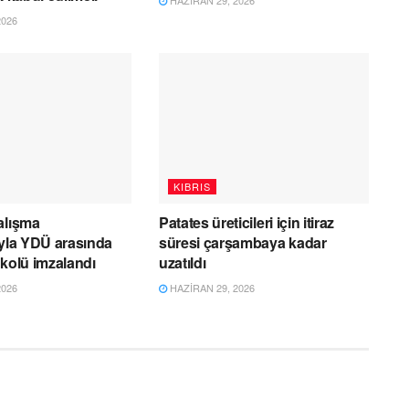
HAZIRAN 29, 2026
2026
KIBRIS
alışma
Patates üreticileri için itiraz
ıyla YDÜ arasında
süresi çarşambaya kadar
okolü imzalandı
uzatıldı
2026
HAZIRAN 29, 2026