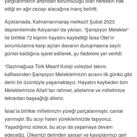
yargılanmanın ardından sorumluluğu olan herkesin hak
ettiği en ağır cezayı alacağına inanç belirtti.
Açıklamada, Kahramanmaraş merkezli Şubat 2023
depremlerinde Adıyaman’da yıkılan, “Şampiyon Melekler”
ile birlikte 72 kişinin hayatını kaybettiği İsias Otel’in
sorumlularına karşı açılan davanın duruşmasına sayılı
günler kaldığına işaret edilerek, şu ifadelere yer verildi:
“Gazimağusa Türk Maarif Koleji voleybol takımı
kafilesinden Şampiyon Meleklerimizin acısını ilk günkü gibi
derin bir üzüntüyle yaşamaktayız. Hayatını kaybeden tüm
Meleklerimize Allah’tan rahmet, ailelerine ve milletimize
tekrardan başsağlığı dileriz.
İsias’la birlikte milletimizin yüreği parçalanmıştır, canlar
yanmıştır. Bu acıyı halen yüreklerimizde taşıyoruz.
Yaşadığımız sürece, bu acıyı da yaşamaya devam
edeceğiz. Ülkemizi derinden sarsan ve kayıplarımızı geri