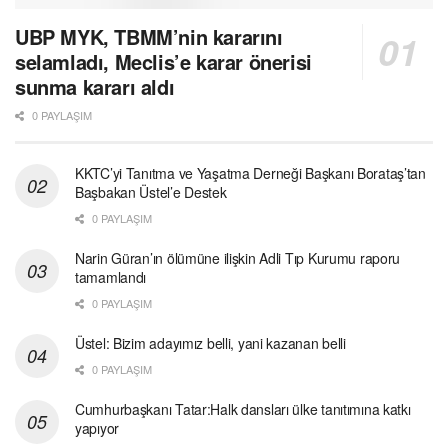
UBP MYK, TBMM’nin kararını
selamladı, Meclis’e karar önerisi
sunma kararı aldı
0 PAYLAŞIM
KKTC’yi Tanıtma ve Yaşatma Derneği Başkanı Borataş’tan
Başbakan Üstel’e Destek
0 PAYLAŞIM
Narin Güran’ın ölümüne ilişkin Adli Tıp Kurumu raporu
tamamlandı
0 PAYLAŞIM
Üstel: Bizim adayımız belli, yani kazanan belli
0 PAYLAŞIM
Cumhurbaşkanı Tatar:Halk dansları ülke tanıtımına katkı
yapıyor