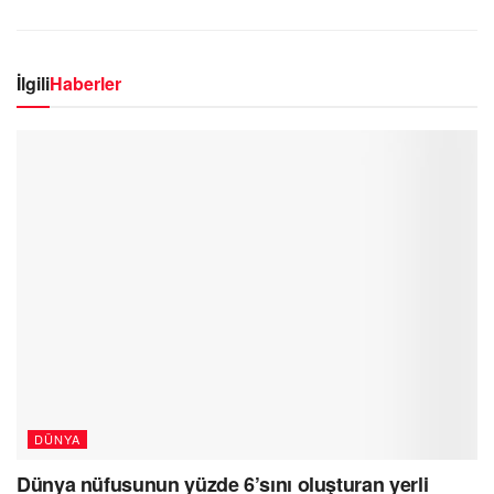
İlgili
Haberler
DÜNYA
Dünya nüfusunun yüzde 6’sını oluşturan yerli