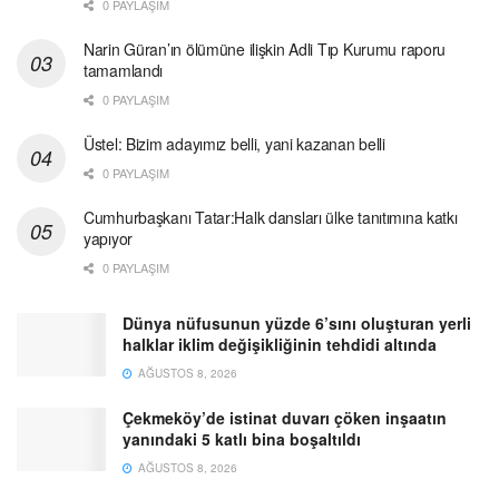
0 PAYLAŞIM
Narin Güran’ın ölümüne ilişkin Adli Tıp Kurumu raporu
tamamlandı
0 PAYLAŞIM
Üstel: Bizim adayımız belli, yani kazanan belli
0 PAYLAŞIM
Cumhurbaşkanı Tatar:Halk dansları ülke tanıtımına katkı
yapıyor
0 PAYLAŞIM
Dünya nüfusunun yüzde 6’sını oluşturan yerli
halklar iklim değişikliğinin tehdidi altında
AĞUSTOS 8, 2026
Çekmeköy’de istinat duvarı çöken inşaatın
yanındaki 5 katlı bina boşaltıldı
AĞUSTOS 8, 2026