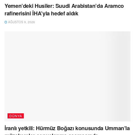
Yemen’deki Husiler: Suudi Arabistan’da Aramco
rafinerisini İHA’yla hedef aldık
AĞUSTOS 9, 2026
DÜNYA
İranlı yetkili: Hürmüz Boğazı konusunda Umman’la