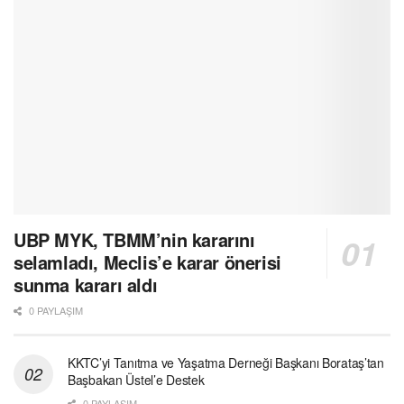
UBP MYK, TBMM’nin kararını
selamladı, Meclis’e karar önerisi
sunma kararı aldı
0 PAYLAŞIM
KKTC’yi Tanıtma ve Yaşatma Derneği Başkanı Borataş’tan
Başbakan Üstel’e Destek
0 PAYLAŞIM